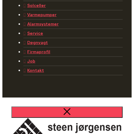
Solceller
Varmepumper
Alarmsystemer
Service
Døgnvagt
Firmaprofil
Job
Kontakt