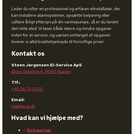
Leder du efter en professionel og erfaren elinstallatør, der
kan installere alarmsystemer, opsætte belysning eller
udføre årligt eftersyn på din varmepumpe, så er du landet
det rette sted. Vi løser både større og mindre opgaver
inden for el-service, og uanset omfanget af opgaven
leverer vi altid kvalitetsarbejde til fornuftige priser.
Kontakt os
Steen Jørgensen El-Service ApS
Østre Standvej 6, 9990 Skagen
Tlf.:
+45 96 79 10 00
Email:
mail@sj-el.dk
Hvad kan vi hjælpe med?
Entrepriser